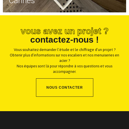
Cannes
vous avez un projet ?
contactez-nous !
Vous souhaitez demander l’étude et le chiffrage d’un projet ?
Obtenir plus d’informations sur nos escaliers et nos menuiseries en
acier ?
Nos équipes sont là pour répondre à vos questions et vous
accompagner.
NOUS CONTACTER