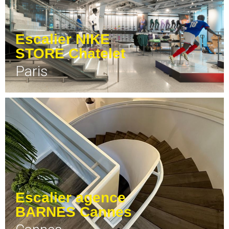
Escalier NIKE
STORE Chatelet
Paris
Escalier agence
BARNES Cannes