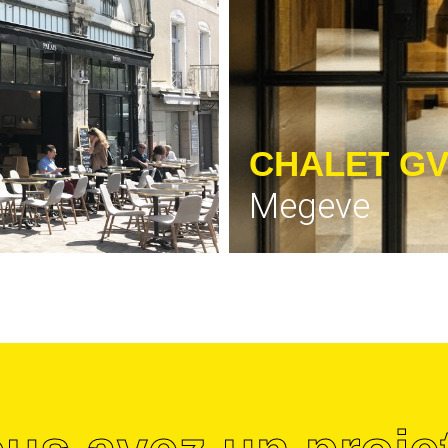
CHALET G
Megeve