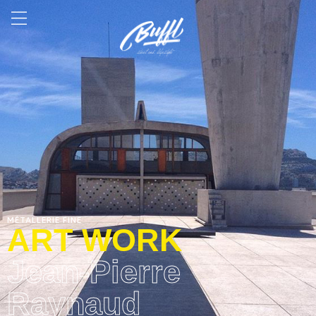
MÉTALLERIE FINE
ART WORK
Jean-Pierre
Raynaud