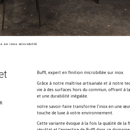
ne en inox microbillé
et
Buffl, expert en finition microbillée sur inox.
Grâce à notre maîtrise artisanale et à notre t
vie à des surfaces hors du commun, offrant à l
et une durabilité inégalée.
R
notre savoir-faire transforme l’inox en une œuv
touche de luxe à votre environnement.
Cette variante évoque à la fois la qualité de la f
résultat et l’expertise de Buffl dans ce domaine