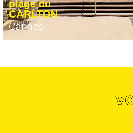
plage du
CARLTON
Cannes
vo