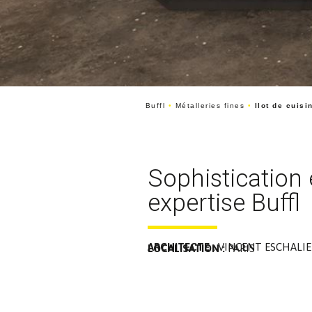
Buffl
•
Métalleries fines
•
Ilot de cuisi
Sophistication 
expertise Buffl
ARCHITECTE :
VINCENT ESCHALIE
LOCALISATION :
PARIS