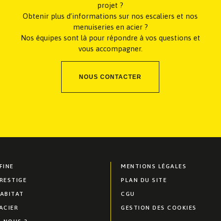
projet ?
Obtenir plus d’informations sur nos escaliers et nos
menuiseries en acier ?
Nos équipes sont là pour répondre à vos questions et
vous accompagner.
NOUS CONTACTER
FINE
MENTIONS LÉGALES
RESTIGE
PLAN DU SITE
HABITAT
CGU
ACIER
GESTION DES COOKIES